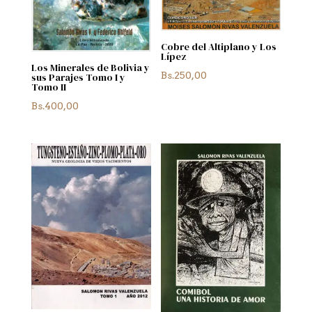
Cobre del Altiplano y Los
Lípez
Los Minerales de Bolivia y
Bs.
250,00
sus Parajes Tomo I y
Tomo II
Bs.
400,00