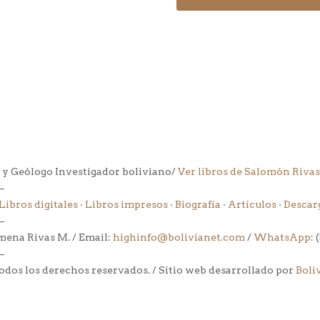
 y Geólogo Investigador boliviano/
Ver libros de Salomón Rivas
–
Libros digitales
·
Libros impresos
·
Biografía
·
Artículos
·
Descar
–
mena Rivas M. / Email:
highinfo@bolivianet.com
/
WhatsApp
: 
–
dos los derechos reservados. / Sitio web desarrollado por
Boli